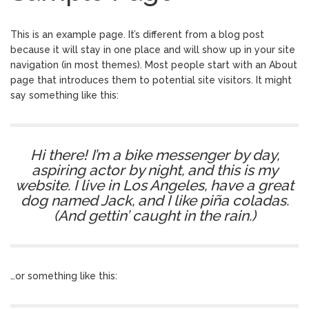
estilo de vida
É natural a monogamia
28 novembro, 2019
This is an example page. It’s different from a blog post
nos seres humanos?
because it will stay in one place and will show up in your site
Dicas: os quatro princípios
24 maio, 2019
navigation (in most themes). Most people start with an About
do Poliamor
page that introduces them to potential site visitors. It might
Entrevista em O Dia: o
14 maio, 2019
say something like this:
poliamor retratado na ficção
Bemvindos!
17 dezembro, 2018
Hi there! I’m a bike messenger by day,
aspiring actor by night, and this is my
website. I live in Los Angeles, have a great
dog named Jack, and I like piña coladas.
(And gettin’ caught in the rain.)
…or something like this: