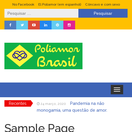
No Facebook
El Poliamor (em espanhol)
Côncavo e com sexo
Pesquisar
por:
Toggle
navigation
Recentes
Pandemia na não
24 março, 2020
monogamia, uma questão de amor.
Fetiche, prazer culpado
4 janeiro, 2020
Sample Page
Swingers: um outro
22 dezembro, 2019