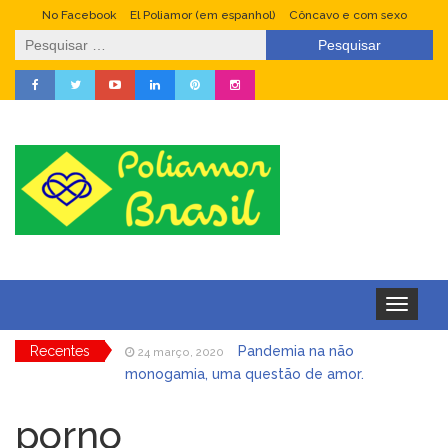
No Facebook
El Poliamor (em espanhol)
Côncavo e com sexo
Pesquisar
por:
Toggle
navigation
Recentes
Pandemia na não
24 março, 2020
monogamia, uma questão de amor.
Fetiche, prazer culpado
4 janeiro, 2020
porno
Swingers: um outro
22 dezembro, 2019