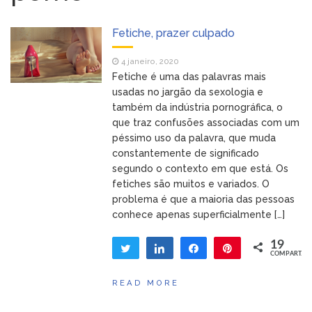
estilo de vida
É natural a monogamia
28 novembro, 2019
Fetiche, prazer culpado
nos seres humanos?
Dicas: os quatro princípios
24 maio, 2019
4 janeiro, 2020
do Poliamor
Fetiche é uma das palavras mais
Entrevista em O Dia: o
14 maio, 2019
usadas no jargão da sexologia e
poliamor retratado na ficção
também da indústria pornográfica, o
Bemvindos!
17 dezembro, 2018
que traz confusões associadas com um
péssimo uso da palavra, que muda
constantemente de significado
segundo o contexto em que está. Os
fetiches são muitos e variados. O
problema é que a maioria das pessoas
conhece apenas superficialmente […]
19
Twittar
Compartilhar
Compartilhar
Pin
COMPART.
19
READ MORE