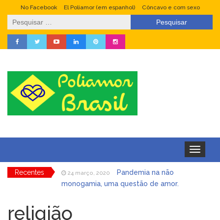
No Facebook
El Poliamor (em espanhol)
Côncavo e com sexo
Pesquisar
por:
Toggle
navigation
Recentes
Pandemia na não
24 março, 2020
monogamia, uma questão de amor.
Fetiche, prazer culpado
4 janeiro, 2020
religião
Swingers: um outro
22 dezembro, 2019