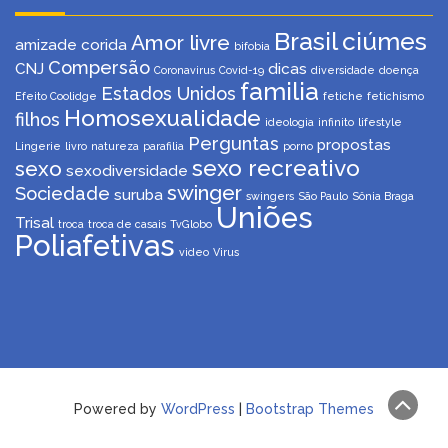
Brasil
ciúmes
Amor livre
amizade corida
bifobia
Compersão
CNJ
dicas
Coronavirus
Covid-19
diversidade
doença
familia
Estados Unidos
Efeito Coolidge
fetiche
fetichismo
Homosexualidade
filhos
ideologia
infinito
lifestyle
Perguntas
propostas
Lingerie
livro
natureza
parafilia
porno
sexo recreativo
sexo
sexodiversidade
swinger
Sociedade
suruba
swingers
São Paulo
Sônia Braga
Uniões
Trisal
troca
troca de casais
TvGlobo
Poliafetivas
video
Virus
Powered by
WordPress
|
Bootstrap Themes