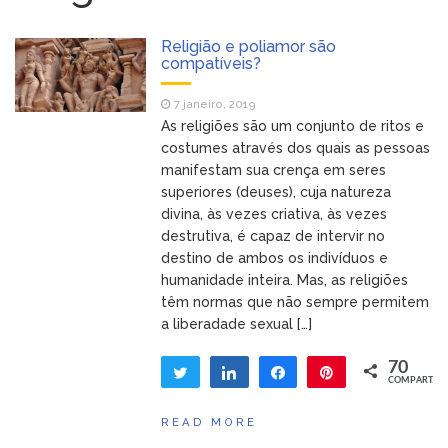
estilo de vida
É natural a monogamia
28 novembro, 2019
Religião e poliamor são
nos seres humanos?
compatíveis?
Dicas: os quatro princípios
24 maio, 2019
do Poliamor
7 janeiro, 2019
Entrevista em O Dia: o
14 maio, 2019
As religiões são um conjunto de ritos e
poliamor retratado na ficção
costumes através dos quais as pessoas
Bemvindos!
17 dezembro, 2018
manifestam sua crença em seres
superiores (deuses), cuja natureza
divina, às vezes criativa, às vezes
destrutiva, é capaz de intervir no
destino de ambos os indivíduos e
humanidade inteira. Mas, as religiões
têm normas que não sempre permitem
a liberadade sexual […]
70
Twittar
Compartilhar
Compartilhar
Pin
COMPART.
70
READ MORE