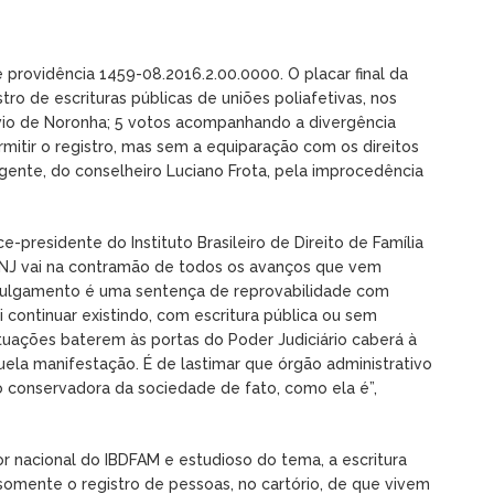
providência 1459-08.2016.2.00.0000. O placar final da
tro de escrituras públicas de uniões poliafetivas, nos
ávio de Noronha; 5 votos acompanhando a divergência
rmitir o registro, mas sem a equiparação com os direitos
gente, do conselheiro Luciano Frota, pela improcedência
residente do Instituto Brasileiro de Direito de Família
 CNJ vai na contramão de todos os avanços que vem
 julgamento é uma sentença de reprovabilidade com
i continuar existindo, com escritura pública ou sem
tuações baterem às portas do Poder Judiciário caberá à
aquela manifestação. É de lastimar que órgão administrativo
o conservadora da sociedade de fato, como ela é”,
or nacional do IBDFAM e estudioso do tema, a escritura
 somente o registro de pessoas, no cartório, de que vivem