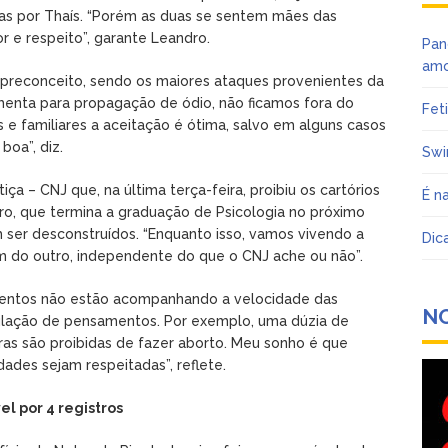
das por Thaís. “Porém as duas se sentem mães das
 e respeito”, garante Leandro.
Pan
amo
 preconceito, sendo os maiores ataques provenientes da
amenta para propagação de ódio, não ficamos fora do
Fet
s e familiares a aceitação é ótima, salvo em alguns casos
boa”, diz.
Swi
ça – CNJ que, na última terça-feira, proibiu os cartórios
É n
ro, que termina a graduação de Psicologia no próximo
 ser desconstruídos. “Enquanto isso, vamos vivendo a
Dic
um do outro, independente do que o CNJ ache ou não”.
amentos não estão acompanhando a velocidade das
N
ulação de pensamentos. Por exemplo, uma dúzia de
as são proibidas de fazer aborto. Meu sonho é que
ades sejam respeitadas”, reflete.
el por 4 registros