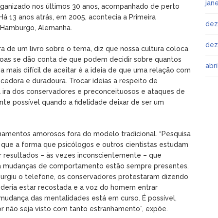
jan
ganizado nos últimos 30 anos, acompanhado de perto
á 13 anos atrás, em 2005, acontecia a Primeira
dez
m Hamburgo, Alemanha.
dez
a de um livro sobre o tema, diz que nossa cultura coloca
oas se dão conta de que podem decidir sobre quantos
abr
 mais difícil de aceitar é a ideia de que uma relação com
ecedora e duradoura. Trocar ideias a respeito de
a ira dos conservadores e preconceituosos e ataques de
nte possível quando a fidelidade deixar de ser um
cionamentos amorosos fora do modelo tradicional. “Pesquisa
 que a forma que psicólogos e outros cientistas estudam
r resultados – às vezes inconscientemente – que
a mudanças de comportamento estão sempre presentes.
surgiu o telefone, os conservadores protestaram dizendo
deria estar recostada e a voz do homem entrar
 mudança das mentalidades está em curso. É possível,
r não seja visto com tanto estranhamento”, expõe.