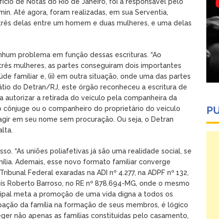
fício de Notas do Rio de Janeiro, foi a responsável pelo
min. Até agora, foram realizadas, em sua Serventia,
o três delas entre um homem e duas mulheres, e uma delas
hum problema em função dessas escrituras. “Ao
 três mulheres, as partes conseguiram dois importantes
úde familiar e, (ii) em outra situação, onde uma das partes
átio do Detran/RJ, este órgão reconheceu a escritura de
 autorizar a retirada do veículo pela companheira da
P
o cônjuge ou o companheiro do proprietário do veículo
agir em seu nome sem procuração. Ou seja, o Detran
lta.
so. “As uniões poliafetivas já são uma realidade social, se
lia. Ademais, esse novo formato familiar converge
bunal Federal exaradas na ADI nº 4.277, na ADPF nº 132,
 Luís Roberto Barroso, no RE nº 878.694-MG, onde o mesmo
cipal meta a promoção de uma vida digna a todos os
cipação da família na formação de seus membros, é lógico
eger não apenas as famílias constituídas pelo casamento,