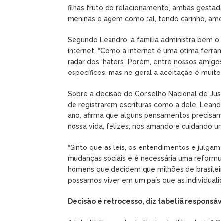
filhas fruto do relacionamento, ambas gesta
meninas e agem como tal, tendo carinho, amor
Segundo Leandro, a família administra bem o
internet. “Como a internet é uma ótima ferr
radar dos ‘haters’. Porém, entre nossos amigo
específicos, mas no geral a aceitação é muito 
Sobre a decisão do Conselho Nacional de Justi
de registrarem escrituras como a dele, Leand
ano, afirma que alguns pensamentos precisam
nossa vida, felizes, nos amando e cuidando 
“Sinto que as leis, os entendimentos e julg
mudanças sociais e é necessária uma reform
homens que decidem que milhões de brasileir
possamos viver em um país que as individualid
Decisão é retrocesso, diz tabeliã responsáv