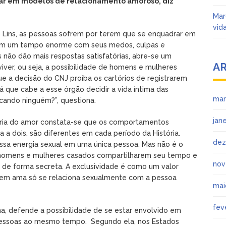
ar em modelos de relacionamento amoroso, diz
Mar
vid
rro Lins, as pessoas sofrem por terem que se enquadrar em
am um tempo enorme com seus medos, culpas e
 não dão mais respostas satisfatórias, abre-se um
A
ver, ou seja, a possibilidade de homens e mulheres
e a decisão do CNJ proíba os cartórios de registrarem
rá que cabe a esse órgão decidir a vida íntima das
mar
cando ninguém?”, questiona.
jan
stória do amor constata-se que os comportamentos
 a dois, são diferentes em cada período da História.
dez
ssa energia sexual em uma única pessoa. Mas não é o
 homens e mulheres casados compartilharem seu tempo e
nov
, de forma secreta. A exclusividade é como um valor
em ama só se relaciona sexualmente com a pessoa
mai
fev
a, defende a possibilidade de se estar envolvido em
s pessoas ao mesmo tempo. Segundo ela, nos Estados