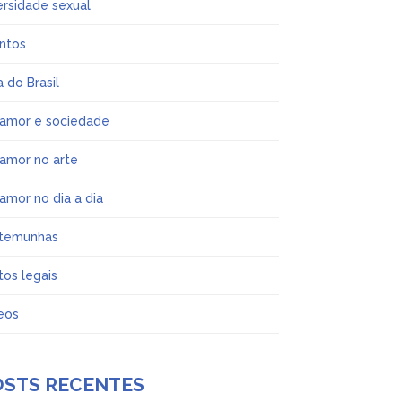
ersidade sexual
ntos
a do Brasil
iamor e sociedade
iamor no arte
iamor no dia a dia
temunhas
tos legais
eos
OSTS RECENTES