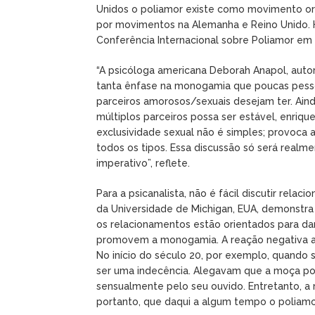
Unidos o poliamor existe como movimento or
por movimentos na Alemanha e Reino Unido. H
Conferência Internacional sobre Poliamor e
“A psicóloga americana Deborah Anapol, autor
tanta ênfase na monogamia que poucas pess
parceiros amorosos/sexuais desejam ter. Ainda
múltiplos parceiros possa ser estável, enriqu
exclusividade sexual não é simples; provoca 
todos os tipos. Essa discussão só será realme
imperativo”, reflete.
Para a psicanalista, não é fácil discutir rela
da Universidade de Michigan, EUA, demonstra
os relacionamentos estão orientados para da
promovem a monogamia. A reação negativa 
No início do século 20, por exemplo, quando 
ser uma indecência. Alegavam que a moça po
sensualmente pelo seu ouvido. Entretanto, a
portanto, que daqui a algum tempo o poliamo