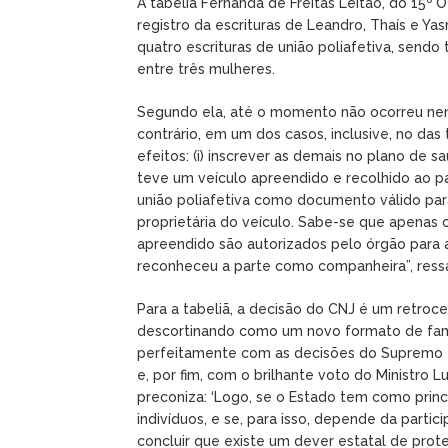
A tabeliã Fernanda de Freitas Leitão, do 15º O
registro da escrituras de Leandro, Thaís e Yas
quatro escrituras de união poliafetiva, send
entre três mulheres.
Segundo ela, até o momento não ocorreu nen
contrário, em um dos casos, inclusive, no das
efeitos: (i) inscrever as demais no plano de sa
teve um veículo apreendido e recolhido ao p
união poliafetiva como documento válido para
proprietária do veículo. Sabe-se que apenas 
apreendido são autorizados pelo órgão para 
reconheceu a parte como companheira”, ressa
Para a tabeliã, a decisão do CNJ é um retroces
descortinando como um novo formato de famí
perfeitamente com as decisões do Supremo Tri
e, por fim, com o brilhante voto do Ministro
preconiza: ‘Logo, se o Estado tem como prin
indivíduos, e se, para isso, depende da parti
concluir que existe um dever estatal de prot