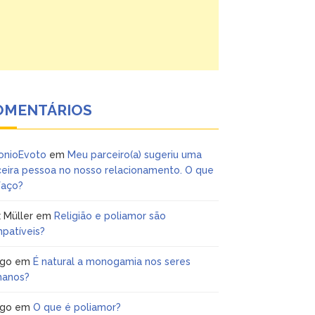
OMENTÁRIOS
onioEvoto
em
Meu parceiro(a) sugeriu uma
ceira pessoa no nosso relacionamento. O que
faço?
 Müller
em
Religião e poliamor são
patíveis?
igo
em
É natural a monogamia nos seres
anos?
igo
em
O que é poliamor?