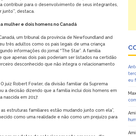
 a contribuir para o desenvolvimento de seus integrantes,
junto’”, destaca.
a mulher e dois homens no Canadá
 Canadá, um tribunal da província de Newfoundland and
u três adultos como os pais legais de uma criança
C
gundo informações do jornal “The Star”. A família
se que apenas dois pais poderiam ser listados na certidão
 terceiro desconhecido que não integra o relacionamento
Ant
ter
eu 
O juiz Robert Fowler, da divisão familiar da Suprema
u a decisão dizendo que a família inclui dois homens em
Max
a nascida em 2017.
com
s estruturas familiares estão mudando junto com ela”,
Am
onhecido como uma realidade e não como um prejuízo para
hum
Am