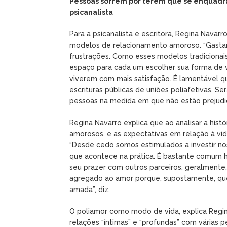
Pessoas sofrem por terem que se enquadr
psicanalista
Para a psicanalista e escritora, Regina Nava
modelos de relacionamento amoroso. “Gast
frustrações. Como esses modelos tradicionais
espaço para cada um escolher sua forma de vi
viverem com mais satisfação. É lamentável qu
escrituras públicas de uniões poliafetivas. Se
pessoas na medida em que não estão prejudi
Regina Navarro explica que ao analisar a hi
amorosos, e as expectativas em relação à vida
“Desde cedo somos estimulados a investir no
que acontece na prática. É bastante comum
seu prazer com outros parceiros, geralmente
agregado ao amor porque, supostamente, qu
amada”, diz.
O poliamor como modo de vida, explica Regin
relações “íntimas” e “profundas” com vária