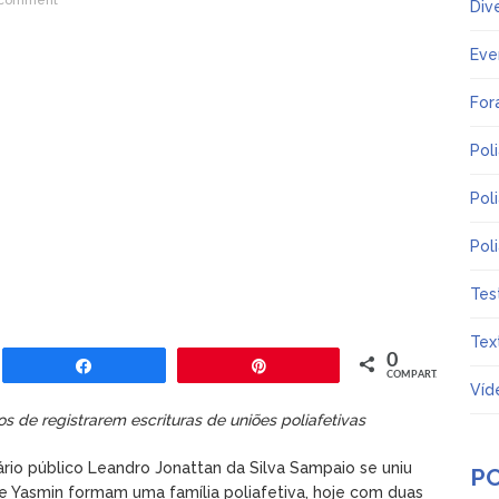
 comment
Div
Eve
For
Pol
Pol
Pol
Tes
Tex
0
lhar
Compartilhar
Pin
COMPART.
Víd
os de registrarem escrituras de uniões poliafetivas
nário público Leandro Jonattan da Silva Sampaio se uniu
P
 e Yasmin formam uma família poliafetiva, hoje com duas